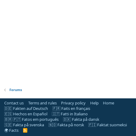
Forums
Contact us
Terms and rules
Privacy policy
Help
Home
🇩🇪 Fakten auf Deutsch
🇫🇷 Faits en français
🇪🇸 Hechos en Español
🇮🇹 Fatti in Italiano
🇧🇷 🇵🇹 Fatos em português
🇩🇰 Fakta på dansk
🇸🇪 Fakta på svenska
🇳🇴 Fakta på norsk
🇫🇮 Faktat suomeksi
🌍 Facts
R
S