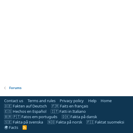
Forums
Contact us
Terms and rules
Privacy policy
Help
Home
🇩🇪 Fakten auf Deutsch
🇫🇷 Faits en français
🇪🇸 Hechos en Español
🇮🇹 Fatti in Italiano
🇧🇷 🇵🇹 Fatos em português
🇩🇰 Fakta på dansk
🇸🇪 Fakta på svenska
🇳🇴 Fakta på norsk
🇫🇮 Faktat suomeksi
🌍 Facts
R
S