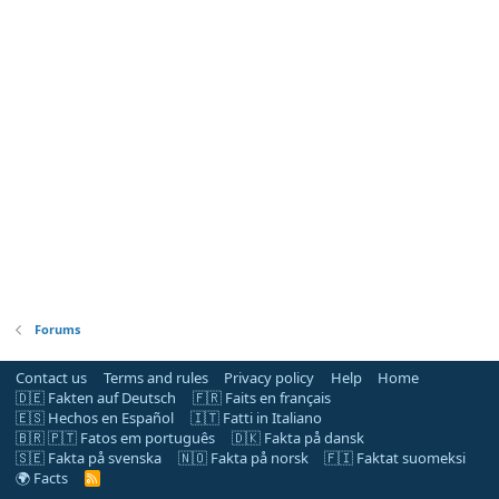
Forums
Contact us
Terms and rules
Privacy policy
Help
Home
🇩🇪 Fakten auf Deutsch
🇫🇷 Faits en français
🇪🇸 Hechos en Español
🇮🇹 Fatti in Italiano
🇧🇷 🇵🇹 Fatos em português
🇩🇰 Fakta på dansk
🇸🇪 Fakta på svenska
🇳🇴 Fakta på norsk
🇫🇮 Faktat suomeksi
🌍 Facts
R
S