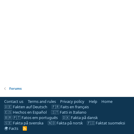
Forums
Contact us
Terms and rules
Privacy policy
Help
Home
🇩🇪 Fakten auf Deutsch
🇫🇷 Faits en français
🇪🇸 Hechos en Español
🇮🇹 Fatti in Italiano
🇧🇷 🇵🇹 Fatos em português
🇩🇰 Fakta på dansk
🇸🇪 Fakta på svenska
🇳🇴 Fakta på norsk
🇫🇮 Faktat suomeksi
🌍 Facts
R
S