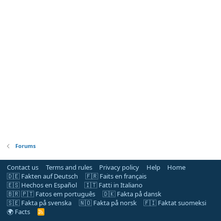
Forums
Contact us
Terms and rules
Privacy policy
Help
Home
🇩🇪 Fakten auf Deutsch
🇫🇷 Faits en français
🇪🇸 Hechos en Español
🇮🇹 Fatti in Italiano
🇧🇷 🇵🇹 Fatos em português
🇩🇰 Fakta på dansk
🇸🇪 Fakta på svenska
🇳🇴 Fakta på norsk
🇫🇮 Faktat suomeksi
🌍 Facts
R
S