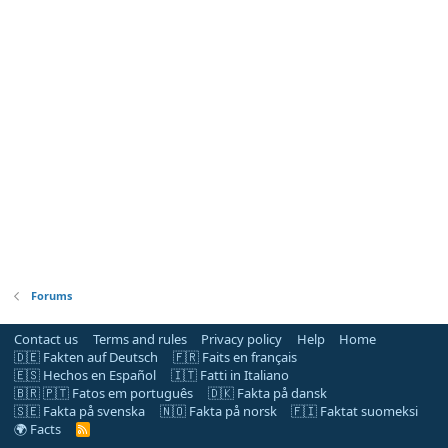
Forums
Contact us
Terms and rules
Privacy policy
Help
Home
🇩🇪 Fakten auf Deutsch
🇫🇷 Faits en français
🇪🇸 Hechos en Español
🇮🇹 Fatti in Italiano
🇧🇷 🇵🇹 Fatos em português
🇩🇰 Fakta på dansk
🇸🇪 Fakta på svenska
🇳🇴 Fakta på norsk
🇫🇮 Faktat suomeksi
🌍 Facts
R
S