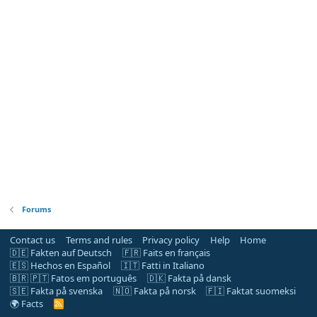
Forums
Contact us
Terms and rules
Privacy policy
Help
Home
🇩🇪 Fakten auf Deutsch
🇫🇷 Faits en français
🇪🇸 Hechos en Español
🇮🇹 Fatti in Italiano
🇧🇷 🇵🇹 Fatos em português
🇩🇰 Fakta på dansk
🇸🇪 Fakta på svenska
🇳🇴 Fakta på norsk
🇫🇮 Faktat suomeksi
🌍 Facts
R
S