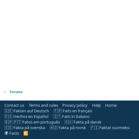
Forums
Contact us
Terms and rules
Privacy policy
Help
Home
🇩🇪 Fakten auf Deutsch
🇫🇷 Faits en français
🇪🇸 Hechos en Español
🇮🇹 Fatti in Italiano
🇧🇷 🇵🇹 Fatos em português
🇩🇰 Fakta på dansk
🇸🇪 Fakta på svenska
🇳🇴 Fakta på norsk
🇫🇮 Faktat suomeksi
🌍 Facts
R
S