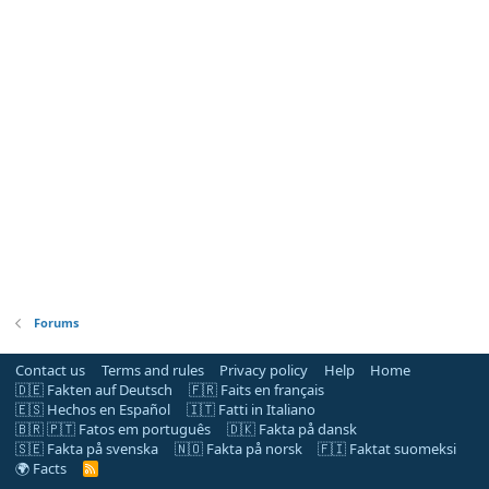
Forums
Contact us
Terms and rules
Privacy policy
Help
Home
🇩🇪 Fakten auf Deutsch
🇫🇷 Faits en français
🇪🇸 Hechos en Español
🇮🇹 Fatti in Italiano
🇧🇷 🇵🇹 Fatos em português
🇩🇰 Fakta på dansk
🇸🇪 Fakta på svenska
🇳🇴 Fakta på norsk
🇫🇮 Faktat suomeksi
🌍 Facts
R
S