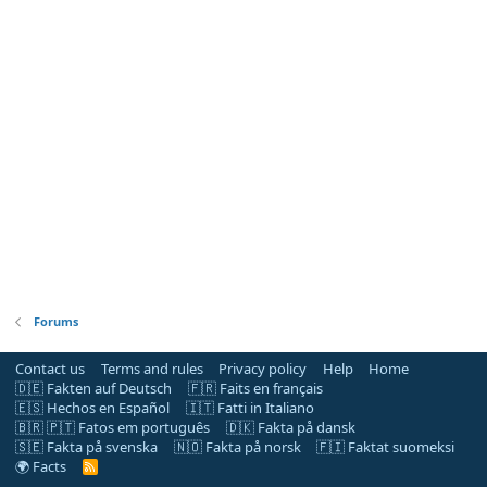
Forums
Contact us
Terms and rules
Privacy policy
Help
Home
🇩🇪 Fakten auf Deutsch
🇫🇷 Faits en français
🇪🇸 Hechos en Español
🇮🇹 Fatti in Italiano
🇧🇷 🇵🇹 Fatos em português
🇩🇰 Fakta på dansk
🇸🇪 Fakta på svenska
🇳🇴 Fakta på norsk
🇫🇮 Faktat suomeksi
🌍 Facts
R
S