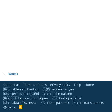
Forums
Contact us
Terms and rules
Privacy policy
Help
Home
🇩🇪 Fakten auf Deutsch
🇫🇷 Faits en français
🇪🇸 Hechos en Español
🇮🇹 Fatti in Italiano
🇧🇷 🇵🇹 Fatos em português
🇩🇰 Fakta på dansk
🇸🇪 Fakta på svenska
🇳🇴 Fakta på norsk
🇫🇮 Faktat suomeksi
🌍 Facts
R
S