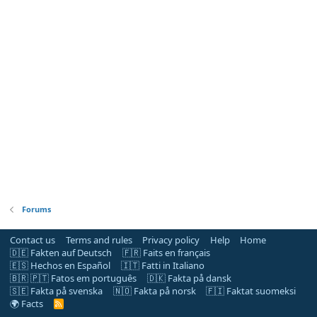
Forums
Contact us
Terms and rules
Privacy policy
Help
Home
🇩🇪 Fakten auf Deutsch
🇫🇷 Faits en français
🇪🇸 Hechos en Español
🇮🇹 Fatti in Italiano
🇧🇷 🇵🇹 Fatos em português
🇩🇰 Fakta på dansk
🇸🇪 Fakta på svenska
🇳🇴 Fakta på norsk
🇫🇮 Faktat suomeksi
🌍 Facts
R
S