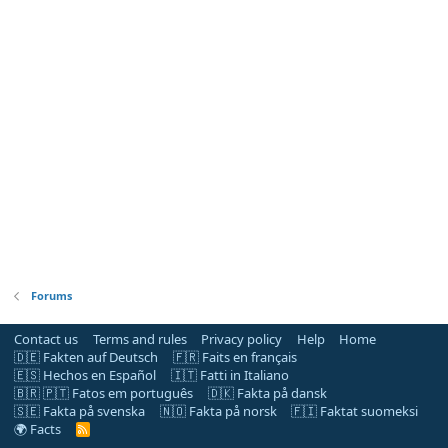
Forums
Contact us
Terms and rules
Privacy policy
Help
Home
🇩🇪 Fakten auf Deutsch
🇫🇷 Faits en français
🇪🇸 Hechos en Español
🇮🇹 Fatti in Italiano
🇧🇷 🇵🇹 Fatos em português
🇩🇰 Fakta på dansk
🇸🇪 Fakta på svenska
🇳🇴 Fakta på norsk
🇫🇮 Faktat suomeksi
🌍 Facts
R
S