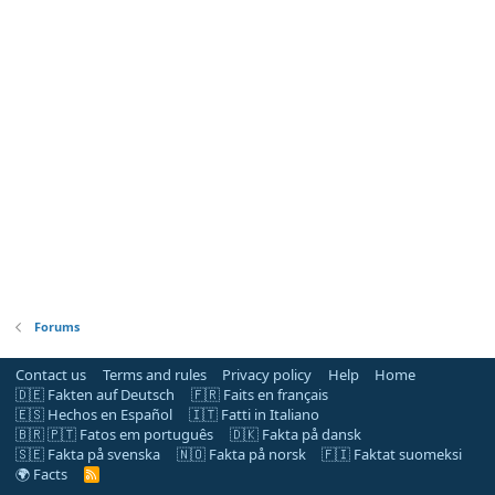
Forums
Contact us
Terms and rules
Privacy policy
Help
Home
🇩🇪 Fakten auf Deutsch
🇫🇷 Faits en français
🇪🇸 Hechos en Español
🇮🇹 Fatti in Italiano
🇧🇷 🇵🇹 Fatos em português
🇩🇰 Fakta på dansk
🇸🇪 Fakta på svenska
🇳🇴 Fakta på norsk
🇫🇮 Faktat suomeksi
🌍 Facts
R
S