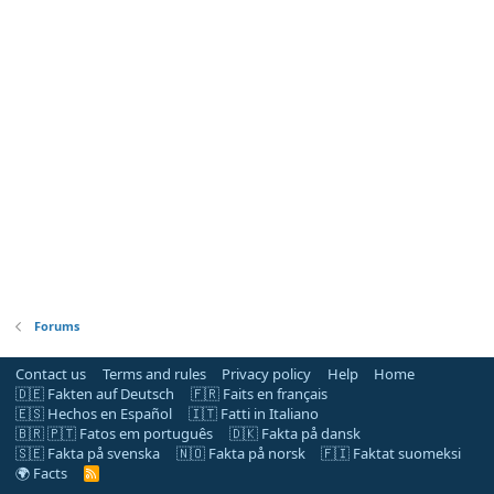
Forums
Contact us
Terms and rules
Privacy policy
Help
Home
🇩🇪 Fakten auf Deutsch
🇫🇷 Faits en français
🇪🇸 Hechos en Español
🇮🇹 Fatti in Italiano
🇧🇷 🇵🇹 Fatos em português
🇩🇰 Fakta på dansk
🇸🇪 Fakta på svenska
🇳🇴 Fakta på norsk
🇫🇮 Faktat suomeksi
🌍 Facts
R
S