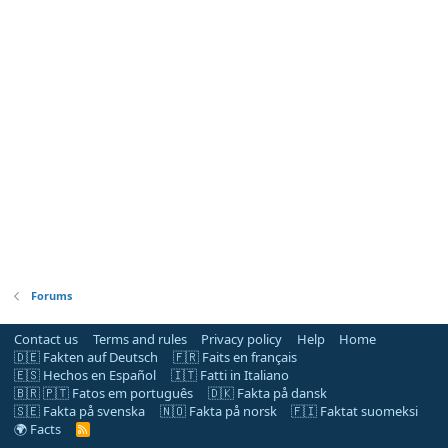
Forums
Contact us
Terms and rules
Privacy policy
Help
Home
🇩🇪 Fakten auf Deutsch
🇫🇷 Faits en français
🇪🇸 Hechos en Español
🇮🇹 Fatti in Italiano
🇧🇷 🇵🇹 Fatos em português
🇩🇰 Fakta på dansk
🇸🇪 Fakta på svenska
🇳🇴 Fakta på norsk
🇫🇮 Faktat suomeksi
🌍 Facts
R
S