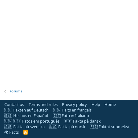
Forums
Contact us
Terms and rules
Privacy policy
Help
Home
🇩🇪 Fakten auf Deutsch
🇫🇷 Faits en français
🇪🇸 Hechos en Español
🇮🇹 Fatti in Italiano
🇧🇷 🇵🇹 Fatos em português
🇩🇰 Fakta på dansk
🇸🇪 Fakta på svenska
🇳🇴 Fakta på norsk
🇫🇮 Faktat suomeksi
🌍 Facts
R
S