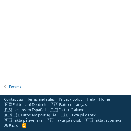
Forums
Contact us
Terms and rules
Privacy policy
Help
Home
🇩🇪 Fakten auf Deutsch
🇫🇷 Faits en français
🇪🇸 Hechos en Español
🇮🇹 Fatti in Italiano
🇧🇷 🇵🇹 Fatos em português
🇩🇰 Fakta på dansk
🇸🇪 Fakta på svenska
🇳🇴 Fakta på norsk
🇫🇮 Faktat suomeksi
🌍 Facts
R
S