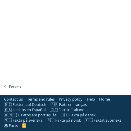
Forums
Contact us
Terms and rules
Privacy policy
Help
Home
🇩🇪 Fakten auf Deutsch
🇫🇷 Faits en français
🇪🇸 Hechos en Español
🇮🇹 Fatti in Italiano
🇧🇷 🇵🇹 Fatos em português
🇩🇰 Fakta på dansk
🇸🇪 Fakta på svenska
🇳🇴 Fakta på norsk
🇫🇮 Faktat suomeksi
🌍 Facts
R
S