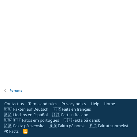
Forums
Contact us
Terms and rules
Privacy policy
Help
Home
🇩🇪 Fakten auf Deutsch
🇫🇷 Faits en français
🇪🇸 Hechos en Español
🇮🇹 Fatti in Italiano
🇧🇷 🇵🇹 Fatos em português
🇩🇰 Fakta på dansk
🇸🇪 Fakta på svenska
🇳🇴 Fakta på norsk
🇫🇮 Faktat suomeksi
🌍 Facts
R
S