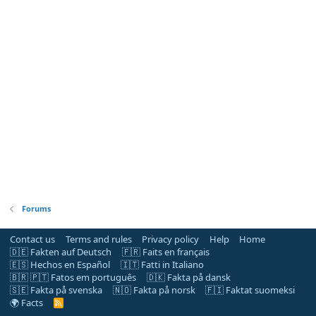
Forums
Contact us
Terms and rules
Privacy policy
Help
Home
🇩🇪 Fakten auf Deutsch
🇫🇷 Faits en français
🇪🇸 Hechos en Español
🇮🇹 Fatti in Italiano
🇧🇷 🇵🇹 Fatos em português
🇩🇰 Fakta på dansk
🇸🇪 Fakta på svenska
🇳🇴 Fakta på norsk
🇫🇮 Faktat suomeksi
🌍 Facts
R
S