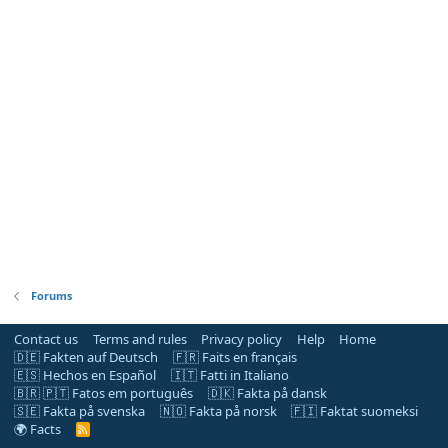
Forums
Contact us
Terms and rules
Privacy policy
Help
Home
🇩🇪 Fakten auf Deutsch
🇫🇷 Faits en français
🇪🇸 Hechos en Español
🇮🇹 Fatti in Italiano
🇧🇷 🇵🇹 Fatos em português
🇩🇰 Fakta på dansk
🇸🇪 Fakta på svenska
🇳🇴 Fakta på norsk
🇫🇮 Faktat suomeksi
🌍 Facts
R
S