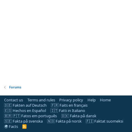
Forums
Contact us
Terms and rules
Privacy policy
Help
Home
🇩🇪 Fakten auf Deutsch
🇫🇷 Faits en français
🇪🇸 Hechos en Español
🇮🇹 Fatti in Italiano
🇧🇷 🇵🇹 Fatos em português
🇩🇰 Fakta på dansk
🇸🇪 Fakta på svenska
🇳🇴 Fakta på norsk
🇫🇮 Faktat suomeksi
🌍 Facts
R
S