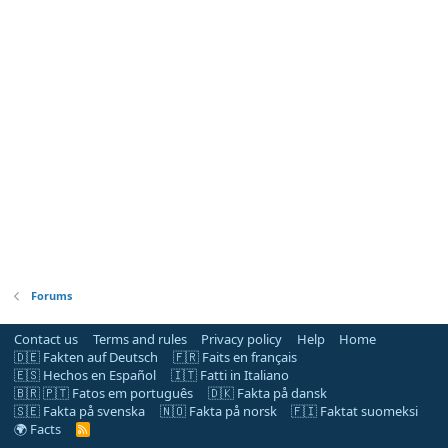
Forums
Contact us
Terms and rules
Privacy policy
Help
Home
🇩🇪 Fakten auf Deutsch
🇫🇷 Faits en français
🇪🇸 Hechos en Español
🇮🇹 Fatti in Italiano
🇧🇷 🇵🇹 Fatos em português
🇩🇰 Fakta på dansk
🇸🇪 Fakta på svenska
🇳🇴 Fakta på norsk
🇫🇮 Faktat suomeksi
🌍 Facts
R
S