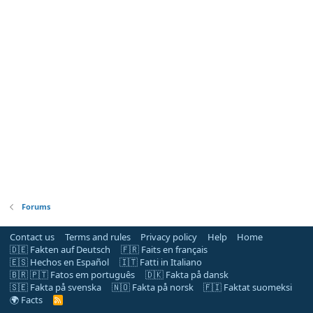
Forums
Contact us
Terms and rules
Privacy policy
Help
Home
🇩🇪 Fakten auf Deutsch
🇫🇷 Faits en français
🇪🇸 Hechos en Español
🇮🇹 Fatti in Italiano
🇧🇷 🇵🇹 Fatos em português
🇩🇰 Fakta på dansk
🇸🇪 Fakta på svenska
🇳🇴 Fakta på norsk
🇫🇮 Faktat suomeksi
🌍 Facts
R
S