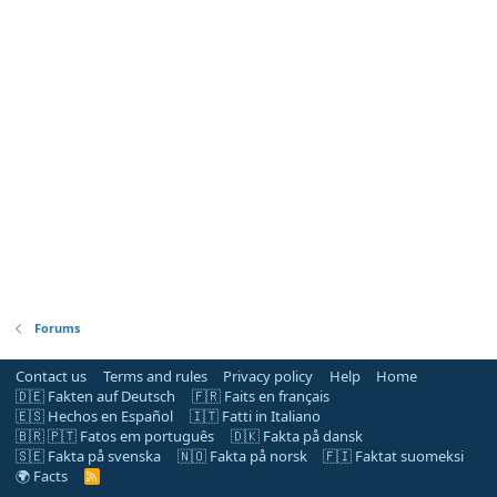
Forums
Contact us
Terms and rules
Privacy policy
Help
Home
🇩🇪 Fakten auf Deutsch
🇫🇷 Faits en français
🇪🇸 Hechos en Español
🇮🇹 Fatti in Italiano
🇧🇷 🇵🇹 Fatos em português
🇩🇰 Fakta på dansk
🇸🇪 Fakta på svenska
🇳🇴 Fakta på norsk
🇫🇮 Faktat suomeksi
🌍 Facts
R
S