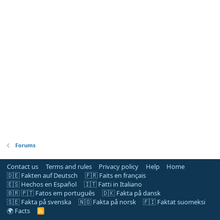
Forums
Contact us
Terms and rules
Privacy policy
Help
Home
🇩🇪 Fakten auf Deutsch
🇫🇷 Faits en français
🇪🇸 Hechos en Español
🇮🇹 Fatti in Italiano
🇧🇷 🇵🇹 Fatos em português
🇩🇰 Fakta på dansk
🇸🇪 Fakta på svenska
🇳🇴 Fakta på norsk
🇫🇮 Faktat suomeksi
🌍 Facts
R
S