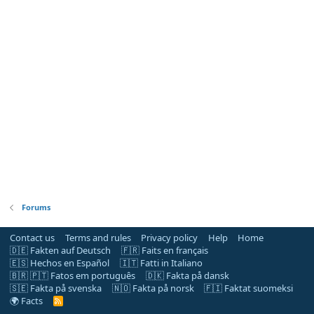
Forums
Contact us
Terms and rules
Privacy policy
Help
Home
🇩🇪 Fakten auf Deutsch
🇫🇷 Faits en français
🇪🇸 Hechos en Español
🇮🇹 Fatti in Italiano
🇧🇷 🇵🇹 Fatos em português
🇩🇰 Fakta på dansk
🇸🇪 Fakta på svenska
🇳🇴 Fakta på norsk
🇫🇮 Faktat suomeksi
🌍 Facts
R
S