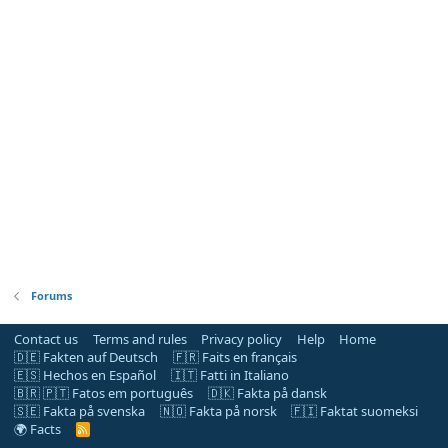
Forums
Contact us
Terms and rules
Privacy policy
Help
Home
🇩🇪 Fakten auf Deutsch
🇫🇷 Faits en français
🇪🇸 Hechos en Español
🇮🇹 Fatti in Italiano
🇧🇷 🇵🇹 Fatos em português
🇩🇰 Fakta på dansk
🇸🇪 Fakta på svenska
🇳🇴 Fakta på norsk
🇫🇮 Faktat suomeksi
🌍 Facts
R
S