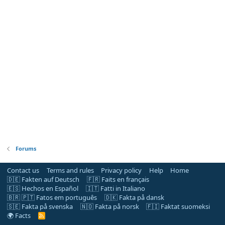
Forums
Contact us
Terms and rules
Privacy policy
Help
Home
🇩🇪 Fakten auf Deutsch
🇫🇷 Faits en français
🇪🇸 Hechos en Español
🇮🇹 Fatti in Italiano
🇧🇷 🇵🇹 Fatos em português
🇩🇰 Fakta på dansk
🇸🇪 Fakta på svenska
🇳🇴 Fakta på norsk
🇫🇮 Faktat suomeksi
🌍 Facts
R
S