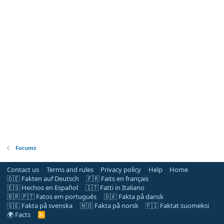
Forums
Contact us
Terms and rules
Privacy policy
Help
Home
🇩🇪 Fakten auf Deutsch
🇫🇷 Faits en français
🇪🇸 Hechos en Español
🇮🇹 Fatti in Italiano
🇧🇷 🇵🇹 Fatos em português
🇩🇰 Fakta på dansk
🇸🇪 Fakta på svenska
🇳🇴 Fakta på norsk
🇫🇮 Faktat suomeksi
🌍 Facts
R
S