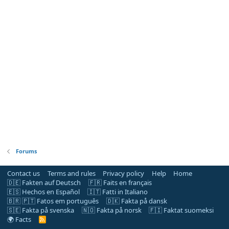
Forums
Contact us
Terms and rules
Privacy policy
Help
Home
🇩🇪 Fakten auf Deutsch
🇫🇷 Faits en français
🇪🇸 Hechos en Español
🇮🇹 Fatti in Italiano
🇧🇷 🇵🇹 Fatos em português
🇩🇰 Fakta på dansk
🇸🇪 Fakta på svenska
🇳🇴 Fakta på norsk
🇫🇮 Faktat suomeksi
🌍 Facts
R
S