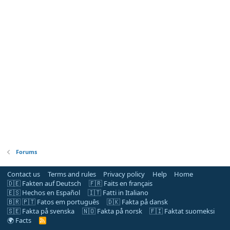
Forums
Contact us
Terms and rules
Privacy policy
Help
Home
🇩🇪 Fakten auf Deutsch
🇫🇷 Faits en français
🇪🇸 Hechos en Español
🇮🇹 Fatti in Italiano
🇧🇷 🇵🇹 Fatos em português
🇩🇰 Fakta på dansk
🇸🇪 Fakta på svenska
🇳🇴 Fakta på norsk
🇫🇮 Faktat suomeksi
🌍 Facts
R
S