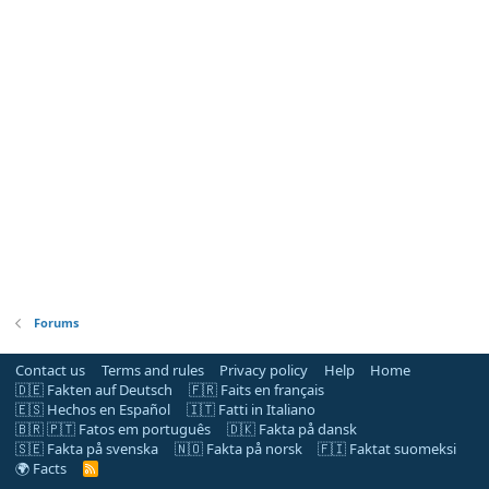
Forums
Contact us
Terms and rules
Privacy policy
Help
Home
🇩🇪 Fakten auf Deutsch
🇫🇷 Faits en français
🇪🇸 Hechos en Español
🇮🇹 Fatti in Italiano
🇧🇷 🇵🇹 Fatos em português
🇩🇰 Fakta på dansk
🇸🇪 Fakta på svenska
🇳🇴 Fakta på norsk
🇫🇮 Faktat suomeksi
🌍 Facts
R
S