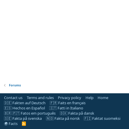
Forums
Contact us
Terms and rules
Privacy policy
Help
Home
🇩🇪 Fakten auf Deutsch
🇫🇷 Faits en français
🇪🇸 Hechos en Español
🇮🇹 Fatti in Italiano
🇧🇷 🇵🇹 Fatos em português
🇩🇰 Fakta på dansk
🇸🇪 Fakta på svenska
🇳🇴 Fakta på norsk
🇫🇮 Faktat suomeksi
🌍 Facts
R
S