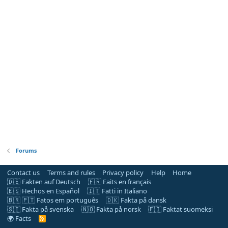
Forums
Contact us
Terms and rules
Privacy policy
Help
Home
🇩🇪 Fakten auf Deutsch
🇫🇷 Faits en français
🇪🇸 Hechos en Español
🇮🇹 Fatti in Italiano
🇧🇷 🇵🇹 Fatos em português
🇩🇰 Fakta på dansk
🇸🇪 Fakta på svenska
🇳🇴 Fakta på norsk
🇫🇮 Faktat suomeksi
🌍 Facts
R
S