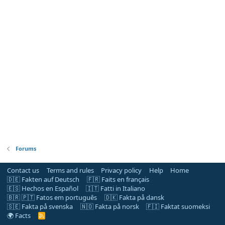
Forums
Contact us
Terms and rules
Privacy policy
Help
Home
🇩🇪 Fakten auf Deutsch
🇫🇷 Faits en français
🇪🇸 Hechos en Español
🇮🇹 Fatti in Italiano
🇧🇷 🇵🇹 Fatos em português
🇩🇰 Fakta på dansk
🇸🇪 Fakta på svenska
🇳🇴 Fakta på norsk
🇫🇮 Faktat suomeksi
🌍 Facts
R
S