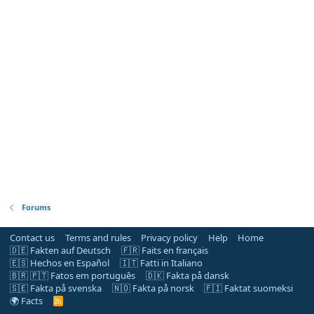
Forums
Contact us
Terms and rules
Privacy policy
Help
Home
🇩🇪 Fakten auf Deutsch
🇫🇷 Faits en français
🇪🇸 Hechos en Español
🇮🇹 Fatti in Italiano
🇧🇷 🇵🇹 Fatos em português
🇩🇰 Fakta på dansk
🇸🇪 Fakta på svenska
🇳🇴 Fakta på norsk
🇫🇮 Faktat suomeksi
🌍 Facts
R
S