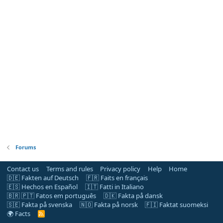
Forums
Contact us
Terms and rules
Privacy policy
Help
Home
🇩🇪 Fakten auf Deutsch
🇫🇷 Faits en français
🇪🇸 Hechos en Español
🇮🇹 Fatti in Italiano
🇧🇷 🇵🇹 Fatos em português
🇩🇰 Fakta på dansk
🇸🇪 Fakta på svenska
🇳🇴 Fakta på norsk
🇫🇮 Faktat suomeksi
🌍 Facts
R
S