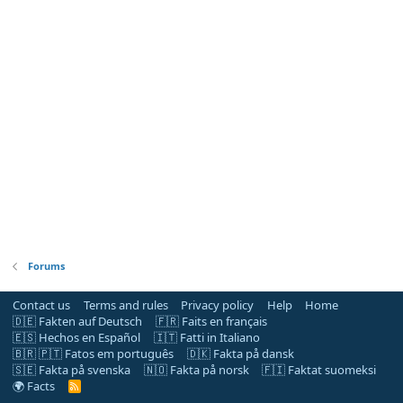
Forums
Contact us
Terms and rules
Privacy policy
Help
Home
🇩🇪 Fakten auf Deutsch
🇫🇷 Faits en français
🇪🇸 Hechos en Español
🇮🇹 Fatti in Italiano
🇧🇷 🇵🇹 Fatos em português
🇩🇰 Fakta på dansk
🇸🇪 Fakta på svenska
🇳🇴 Fakta på norsk
🇫🇮 Faktat suomeksi
🌍 Facts
R
S