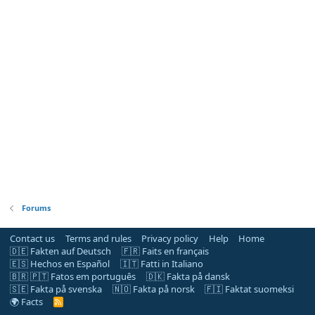
Forums
Contact us
Terms and rules
Privacy policy
Help
Home
🇩🇪 Fakten auf Deutsch
🇫🇷 Faits en français
🇪🇸 Hechos en Español
🇮🇹 Fatti in Italiano
🇧🇷 🇵🇹 Fatos em português
🇩🇰 Fakta på dansk
🇸🇪 Fakta på svenska
🇳🇴 Fakta på norsk
🇫🇮 Faktat suomeksi
🌍 Facts
R
S