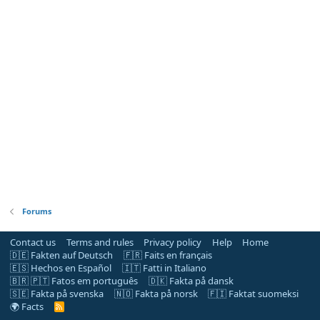
Forums
Contact us
Terms and rules
Privacy policy
Help
Home
🇩🇪 Fakten auf Deutsch
🇫🇷 Faits en français
🇪🇸 Hechos en Español
🇮🇹 Fatti in Italiano
🇧🇷 🇵🇹 Fatos em português
🇩🇰 Fakta på dansk
🇸🇪 Fakta på svenska
🇳🇴 Fakta på norsk
🇫🇮 Faktat suomeksi
🌍 Facts
R
S