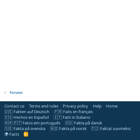
Forums
Contact us
Terms and rules
Privacy policy
Help
Home
🇩🇪 Fakten auf Deutsch
🇫🇷 Faits en français
🇪🇸 Hechos en Español
🇮🇹 Fatti in Italiano
🇧🇷 🇵🇹 Fatos em português
🇩🇰 Fakta på dansk
🇸🇪 Fakta på svenska
🇳🇴 Fakta på norsk
🇫🇮 Faktat suomeksi
🌍 Facts
R
S