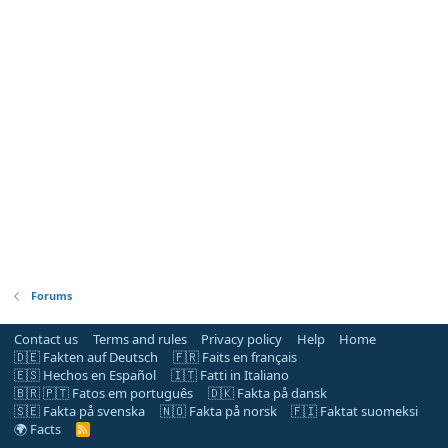
Forums
Contact us
Terms and rules
Privacy policy
Help
Home
🇩🇪 Fakten auf Deutsch
🇫🇷 Faits en français
🇪🇸 Hechos en Español
🇮🇹 Fatti in Italiano
🇧🇷 🇵🇹 Fatos em português
🇩🇰 Fakta på dansk
🇸🇪 Fakta på svenska
🇳🇴 Fakta på norsk
🇫🇮 Faktat suomeksi
🌍 Facts
R
S