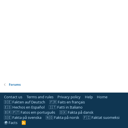
Forums
Contact us
Terms and rules
Privacy policy
Help
Home
🇩🇪 Fakten auf Deutsch
🇫🇷 Faits en français
🇪🇸 Hechos en Español
🇮🇹 Fatti in Italiano
🇧🇷 🇵🇹 Fatos em português
🇩🇰 Fakta på dansk
🇸🇪 Fakta på svenska
🇳🇴 Fakta på norsk
🇫🇮 Faktat suomeksi
🌍 Facts
R
S