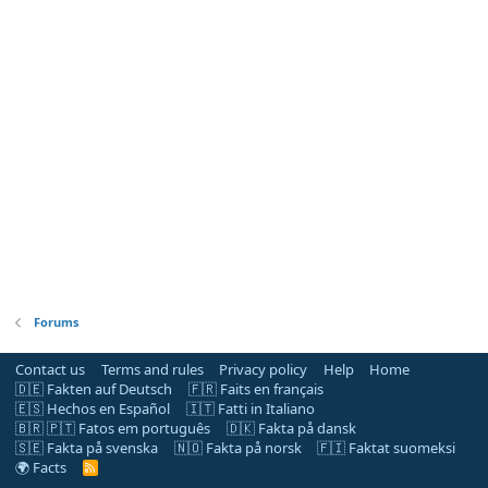
Forums
Contact us
Terms and rules
Privacy policy
Help
Home
🇩🇪 Fakten auf Deutsch
🇫🇷 Faits en français
🇪🇸 Hechos en Español
🇮🇹 Fatti in Italiano
🇧🇷 🇵🇹 Fatos em português
🇩🇰 Fakta på dansk
🇸🇪 Fakta på svenska
🇳🇴 Fakta på norsk
🇫🇮 Faktat suomeksi
🌍 Facts
R
S