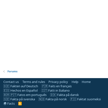
Forums
Contact us
Terms and rules
Privacy policy
Help
Home
🇩🇪 Fakten auf Deutsch
🇫🇷 Faits en français
🇪🇸 Hechos en Español
🇮🇹 Fatti in Italiano
🇧🇷 🇵🇹 Fatos em português
🇩🇰 Fakta på dansk
🇸🇪 Fakta på svenska
🇳🇴 Fakta på norsk
🇫🇮 Faktat suomeksi
🌍 Facts
R
S