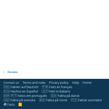
Forums
Contact us
Terms and rules
Privacy policy
Help
Home
🇩🇪 Fakten auf Deutsch
🇫🇷 Faits en français
🇪🇸 Hechos en Español
🇮🇹 Fatti in Italiano
🇧🇷 🇵🇹 Fatos em português
🇩🇰 Fakta på dansk
🇸🇪 Fakta på svenska
🇳🇴 Fakta på norsk
🇫🇮 Faktat suomeksi
🌍 Facts
R
S