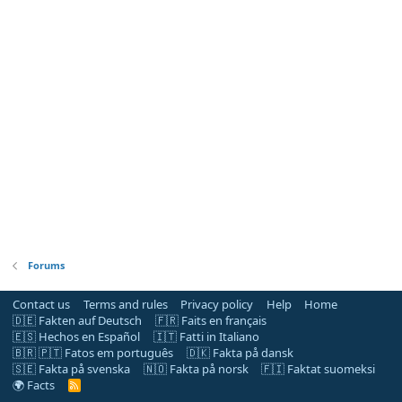
Forums
Contact us
Terms and rules
Privacy policy
Help
Home
🇩🇪 Fakten auf Deutsch
🇫🇷 Faits en français
🇪🇸 Hechos en Español
🇮🇹 Fatti in Italiano
🇧🇷 🇵🇹 Fatos em português
🇩🇰 Fakta på dansk
🇸🇪 Fakta på svenska
🇳🇴 Fakta på norsk
🇫🇮 Faktat suomeksi
🌍 Facts
R
S