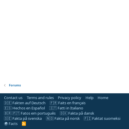
Forums
Contact us
Terms and rules
Privacy policy
Help
Home
🇩🇪 Fakten auf Deutsch
🇫🇷 Faits en français
🇪🇸 Hechos en Español
🇮🇹 Fatti in Italiano
🇧🇷 🇵🇹 Fatos em português
🇩🇰 Fakta på dansk
🇸🇪 Fakta på svenska
🇳🇴 Fakta på norsk
🇫🇮 Faktat suomeksi
🌍 Facts
R
S